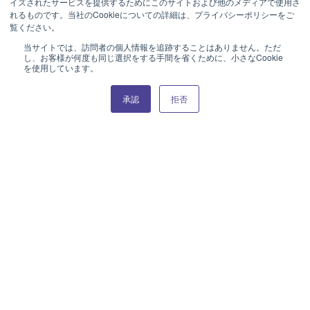
イズされたサービスを提供するためにこのサイトおよび他のメディアで使用さ
れるものです。当社のCookieについての詳細は、プライバシーポリシーをご
覧ください。
当サイトでは、訪問者の個人情報を追跡することはありません。ただ
し、お客様が何度も同じ選択をする手間を省くために、小さなCookie
を使用しています。
MATTE AND SHINY
MATTE AND SHINY
Product Catalog (e-book)
承認
拒否
29CM PLATE (SWIRL)
29CM PLATE (SWIRL)
MATTE AND SHINY
MATTE AND SHINY