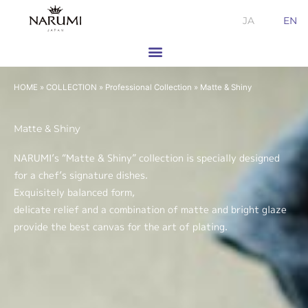
Skip
JA
EN
to
content
HOME
»
COLLECTION
»
Professional Collection
»
Matte & Shiny
Matte & Shiny
NARUMI’s “Matte & Shiny” collection is specially designed
for a chef’s signature dishes.
Exquisitely balanced form,
delicate relief and a combination of matte and bright glaze
provide the best canvas for the art of plating.