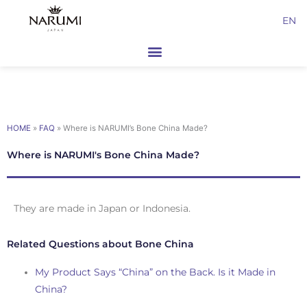
Skip
EN
to
content
HOME
»
FAQ
»
Where is NARUMI’s Bone China Made?
Where is NARUMI's Bone China Made?
They are made in Japan or Indonesia.
Related Questions about Bone China
My Product Says “China” on the Back. Is it Made in
China?