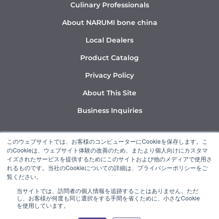
Culinary Professionals
About NARUMI bone china
Local Dealers
Product Catalog
Privacy Policy
About This Site
Business Inquiries
Y
I
L
このウェブサイトでは、お客様のコンピューターにCookieを保存します。こ
o
n
i
のCookieは、ウェブサイト体験の改善のため、またより個人向けにカスタマ
u
s
n
イズされたサービスを提供するためにこのサイトおよび他のメディアで使用さ
れるものです。当社のCookieについての詳細は、プライバシーポリシーをご
t
t
k
覧ください。
u
a
e
当サイトでは、訪問者の個人情報を追跡することはありません。ただ
b
g
d
し、お客様が何度も同じ選択をする手間を省くために、小さなCookie
“NARUMI” is a member of the Ishizuka Glass Group.
e
r
i
を使用しています。