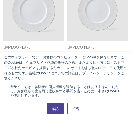
BAMBOO PEARL
BAMBOO PEARL
このウェブサイトでは、お客様のコンピューターにCookieを保存します。こ
23cm FLAT RIM PLATE
21cm FLAT RIM PLATE
のCookieは、ウェブサイト体験の改善のため、またより個人向けにカスタマ
イズされたサービスを提供するためにこのサイトおよび他のメディアで使用さ
れるものです。当社のCookieについての詳細は、プライバシーポリシーをご
覧ください。
当サイトでは、訪問者の個人情報を追跡することはありません。ただ
し、お客様が何度も同じ選択をする手間を省くために、小さなCookie
を使用しています。
Product Catalog (e-book)
承認
拒否