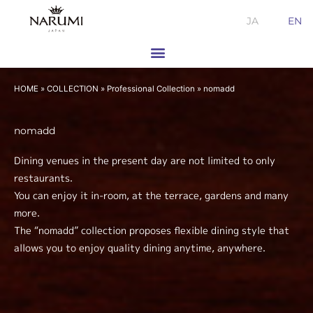
Skip
JA
EN
to
content
HOME
»
COLLECTION
»
Professional Collection
»
nomadd
nomadd
Dining venues in the present day are not limited to only
restaurants.
You can enjoy it in-room, at the terrace, gardens and many
more.
The “nomadd” collection proposes flexible dining style that
allows you to enjoy quality dining anytime, anywhere.