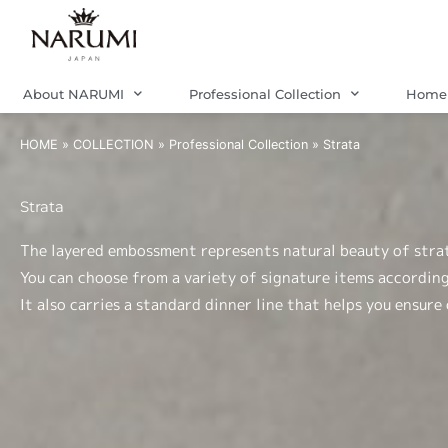
Skip
to
content
About NARUMI
Professional Collection
Home 
HOME
»
COLLECTION
»
Professional Collection
»
Strata
Strata
The layered embossment represents natural beauty of stra
You can choose from a variety of signature items according
It also carries a standard dinner line that helps you ensure