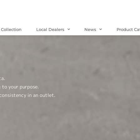
Collection
Local Dealers
News
Product Ca
ta.
 to your purpose.
 consistency in an outlet.