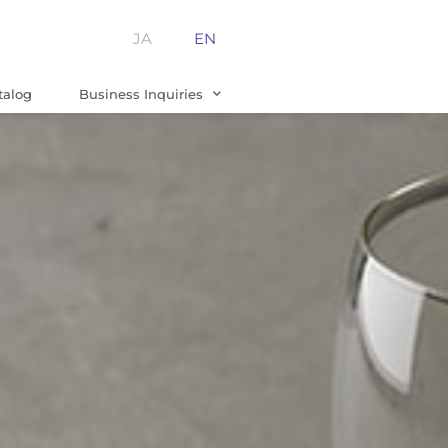
JA
EN
talog
Business Inquiries