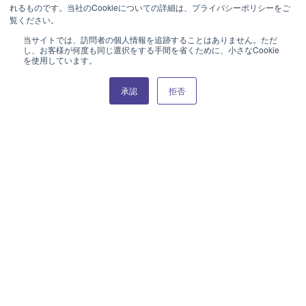
れるものです。当社のCookieについての詳細は、プライバシーポリシーをご
覧ください。
当サイトでは、訪問者の個人情報を追跡することはありません。ただ
し、お客様が何度も同じ選択をする手間を省くために、小さなCookie
を使用しています。
Product Catalog (e-book)
Product Catalog (e-book)
承認
拒否
RUFFLE
RUFFLE
TEA POT W/COVER
SUGAR BOWL W/COVER
710cc
250cc