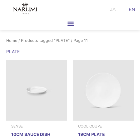
Skip
JA
EN
to
content
Home
/
Products tagged “PLATE”
/ Page 11
PLATE
SENSE
COOL COUPE
10CM SAUCE DISH
19CM PLATE