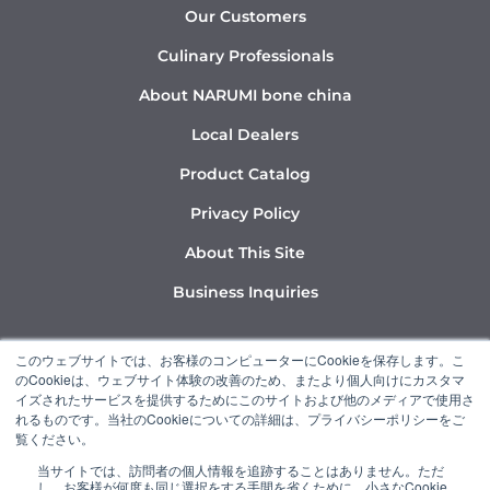
Our Customers
Culinary Professionals
About NARUMI bone china
Local Dealers
Product Catalog
Privacy Policy
About This Site
Business Inquiries
Y
I
L
このウェブサイトでは、お客様のコンピューターにCookieを保存します。こ
o
n
i
のCookieは、ウェブサイト体験の改善のため、またより個人向けにカスタマ
u
s
n
イズされたサービスを提供するためにこのサイトおよび他のメディアで使用さ
れるものです。当社のCookieについての詳細は、プライバシーポリシーをご
t
t
k
覧ください。
u
a
e
当サイトでは、訪問者の個人情報を追跡することはありません。ただ
b
g
d
し、お客様が何度も同じ選択をする手間を省くために、小さなCookie