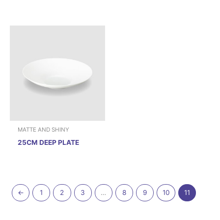
MATTE AND SHINY
25CM DEEP PLATE
←
1
2
3
…
8
9
10
11