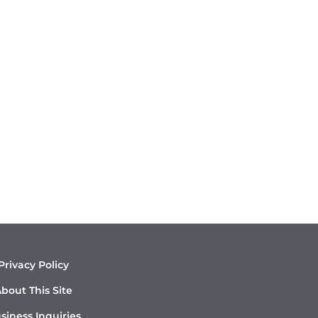
Privacy Policy
bout This Site
siness Inquiries