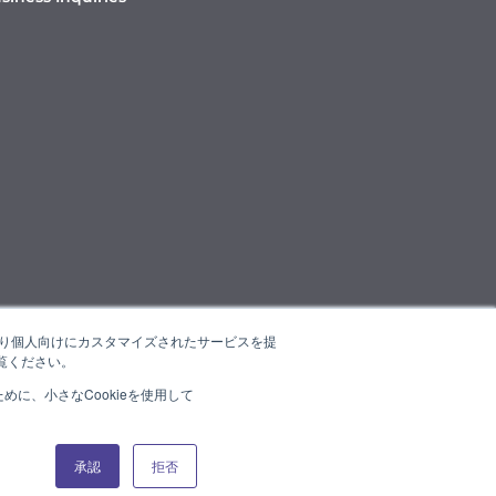
たより個人向けにカスタマイズされたサービスを提
覧ください。
に、小さなCookieを使用して
承認
拒否