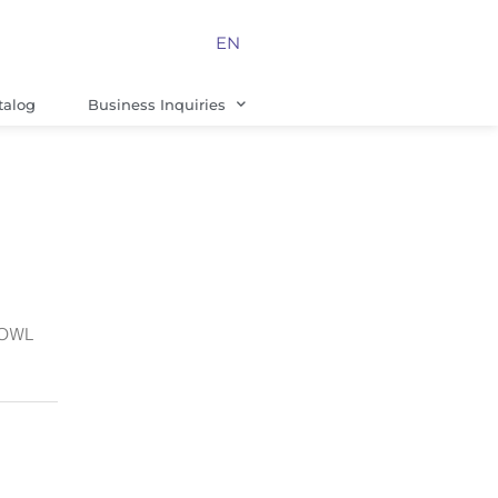
EN
talog
Business Inquiries
BOWL