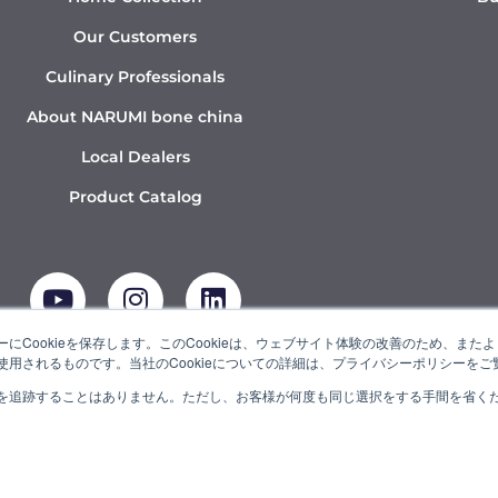
Our Customers
Culinary Professionals
About NARUMI bone china
Local Dealers
Product Catalog
Y
I
L
o
n
i
u
s
n
t
t
k
にCookieを保存します。このCookieは、ウェブサイト体験の改善のため、ま
用されるものです。当社のCookieについての詳細は、プライバシーポリシーをご
u
a
e
b
g
d
を追跡することはありません。ただし、お客様が何度も同じ選択をする手間を省くため
UMI” is a member of the Ishizuka Glass Group.
e
r
i
a
n
m
© 2022 NARUMI CORPORATION