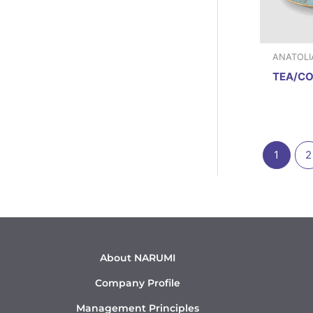
ANATOLI
TEA/CO
1
2
About NARUMI
Company Profile
Management Principles