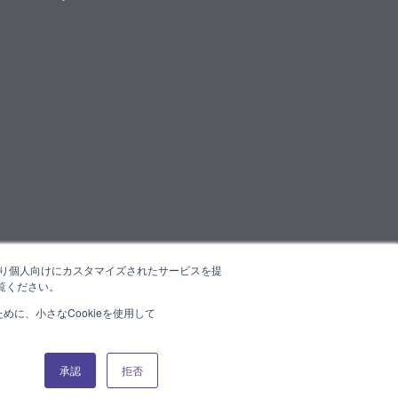
たより個人向けにカスタマイズされたサービスを提
覧ください。
に、小さなCookieを使用して
承認
拒否