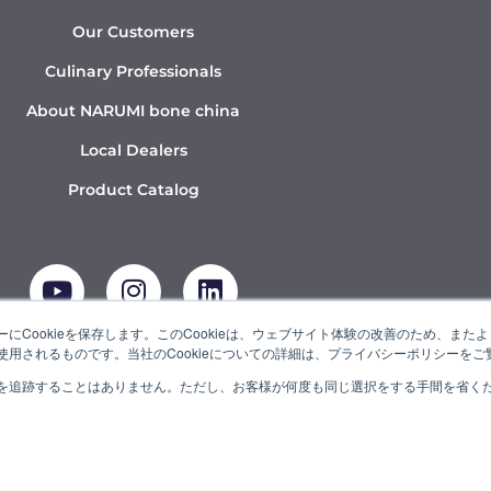
Our Customers
Culinary Professionals
About NARUMI bone china
Local Dealers
Product Catalog
Y
I
L
o
n
i
u
s
n
t
t
k
にCookieを保存します。このCookieは、ウェブサイト体験の改善のため、ま
用されるものです。当社のCookieについての詳細は、プライバシーポリシーをご
u
a
e
b
g
d
を追跡することはありません。ただし、お客様が何度も同じ選択をする手間を省くため
UMI” is a member of the Ishizuka Glass Group.
e
r
i
a
n
m
© 2022 NARUMI CORPORATION