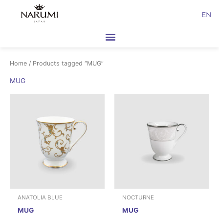
Skip
EN
to
content
Home
/ Products tagged “MUG”
MUG
ANATOLIA BLUE
NOCTURNE
MUG
MUG