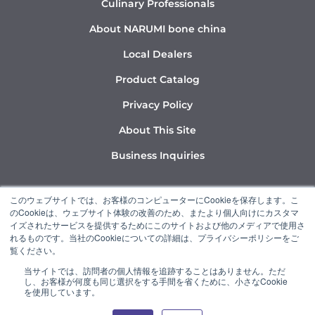
Culinary Professionals
About NARUMI bone china
Local Dealers
Product Catalog
Privacy Policy
About This Site
Business Inquiries
Y
I
L
このウェブサイトでは、お客様のコンピューターにCookieを保存します。こ
o
n
i
のCookieは、ウェブサイト体験の改善のため、またより個人向けにカスタマ
u
s
n
イズされたサービスを提供するためにこのサイトおよび他のメディアで使用さ
れるものです。当社のCookieについての詳細は、プライバシーポリシーをご
t
t
k
覧ください。
u
a
e
当サイトでは、訪問者の個人情報を追跡することはありません。ただ
b
g
d
し、お客様が何度も同じ選択をする手間を省くために、小さなCookie
“NARUMI” is a member of the Ishizuka Glass Group.
e
r
i
を使用しています。
a
n