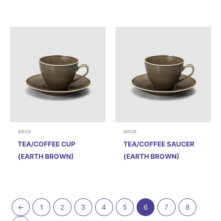
aeca
aeca
TEA/COFFEE CUP
TEA/COFFEE SAUCER
(EARTH BROWN)
(EARTH BROWN)
←
1
2
3
4
5
6
7
8