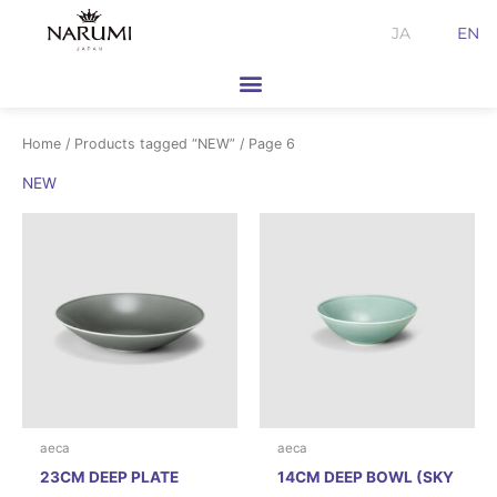
Skip
JA
EN
to
content
Home
/
Products tagged “NEW”
/ Page 6
NEW
aeca
aeca
23CM DEEP PLATE
14CM DEEP BOWL (SKY