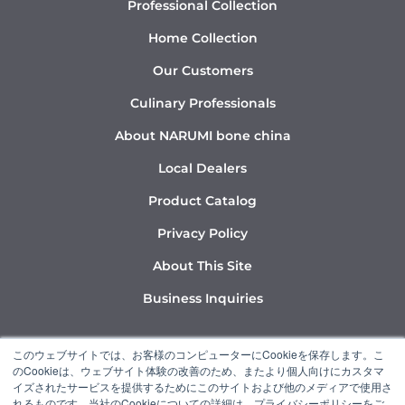
Professional Collection
Home Collection
Our Customers
Culinary Professionals
About NARUMI bone china
Local Dealers
Product Catalog
Privacy Policy
About This Site
Business Inquiries
Y
I
L
このウェブサイトでは、お客様のコンピューターにCookieを保存します。こ
o
n
i
のCookieは、ウェブサイト体験の改善のため、またより個人向けにカスタマ
u
s
n
イズされたサービスを提供するためにこのサイトおよび他のメディアで使用さ
れるものです。当社のCookieについての詳細は、プライバシーポリシーをご