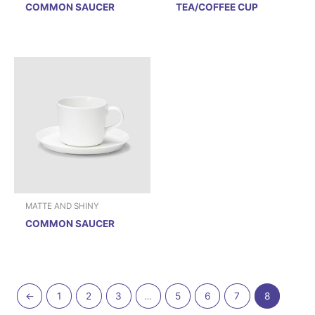
COMMON SAUCER
TEA/COFFEE CUP
MATTE AND SHINY
COMMON SAUCER
←
1
2
3
…
5
6
7
8