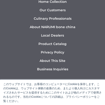
Home Collection
Our Customers
Culinary Professionals
About NARUMI bone china
Local Dealers
Product Catalog
Privacy Policy
About This Site
Business Inquiries
Y
I
L
このウェブサイトでは、お客様のコンピューターにCookieを保存します。こ
o
n
i
のCookieは、ウェブサイト体験の改善のため、またより個人向けにカスタマ
u
s
n
イズされたサービスを提供するためにこのサイトおよび他のメディアで使用さ
れるものです。当社のCookieについての詳細は、プライバシーポリシーをご
t
t
k
覧ください。
u
a
e