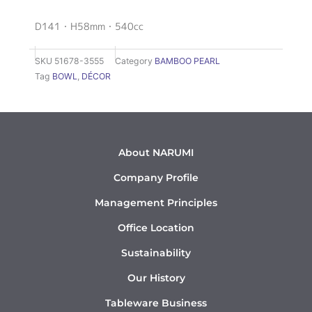
D141・H58mm・540cc
SKU
51678-3555
Category
BAMBOO PEARL
Tag
BOWL
,
DÉCOR
About NARUMI
Company Profile
Management Principles
Office Location
Sustainability
Our History
Tableware Business