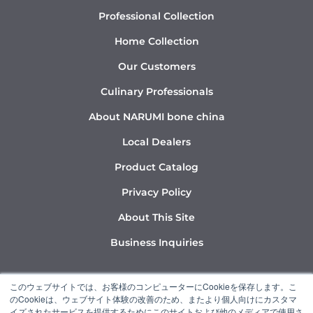
Professional Collection
Home Collection
Our Customers
Culinary Professionals
About NARUMI bone china
Local Dealers
Product Catalog
Privacy Policy
About This Site
Business Inquiries
Y
I
L
このウェブサイトでは、お客様のコンピューターにCookieを保存します。こ
o
n
i
のCookieは、ウェブサイト体験の改善のため、またより個人向けにカスタマ
u
s
n
イズされたサービスを提供するためにこのサイトおよび他のメディアで使用さ