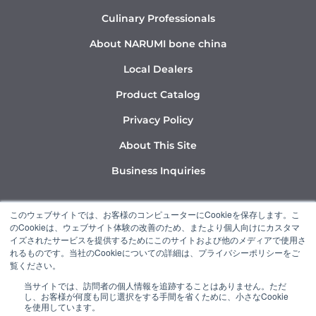
Culinary Professionals
About NARUMI bone china
Local Dealers
Product Catalog
Privacy Policy
About This Site
Business Inquiries
Y
I
L
このウェブサイトでは、お客様のコンピューターにCookieを保存します。こ
o
n
i
のCookieは、ウェブサイト体験の改善のため、またより個人向けにカスタマ
u
s
n
イズされたサービスを提供するためにこのサイトおよび他のメディアで使用さ
れるものです。当社のCookieについての詳細は、プライバシーポリシーをご
t
t
k
覧ください。
u
a
e
当サイトでは、訪問者の個人情報を追跡することはありません。ただ
b
g
d
し、お客様が何度も同じ選択をする手間を省くために、小さなCookie
“NARUMI” is a member of the Ishizuka Glass Group.
e
r
i
を使用しています。