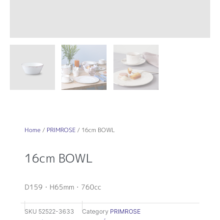
Home
/
PRIMROSE
/ 16cm BOWL
16cm BOWL
D159・H65mm・760cc
SKU
52522-3633
Category
PRIMROSE