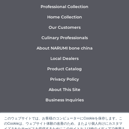
Professional Collection
Home Collection
Our Customers
Culinary Professionals
About NARUMI bone china
Local Dealers
Product Catalog
Privacy Policy
About This Site
Business Inquiries
Y
I
L
このウェブサイトでは、お客様のコンピューターにCookieを保存します。こ
o
n
i
のCookieは、ウェブサイト体験の改善のため、またより個人向けにカスタマ
u
s
n
イズされたサービスを提供するためにこのサイトおよび他のメディアで使用さ