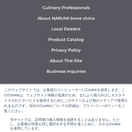
Culinary Professionals
About NARUMI bone china
Local Dealers
Product Catalog
Privacy Policy
About This Site
Business Inquiries
Y
I
L
このウェブサイトでは、お客様のコンピューターにCookieを保存します。こ
o
n
i
のCookieは、ウェブサイト体験の改善のため、またより個人向けにカスタマ
u
s
n
イズされたサービスを提供するためにこのサイトおよび他のメディアで使用さ
れるものです。当社のCookieについての詳細は、プライバシーポリシーをご
t
t
k
覧ください。
u
a
e
当サイトでは、訪問者の個人情報を追跡することはありません。ただ
b
g
d
し、お客様が何度も同じ選択をする手間を省くために、小さなCookie
“NARUMI” is a member of the Ishizuka Glass Group.
e
r
i
を使用しています。