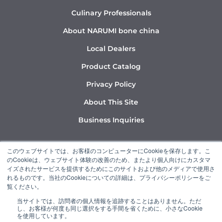
Culinary Professionals
About NARUMI bone china
Local Dealers
Product Catalog
Privacy Policy
About This Site
Business Inquiries
Y
I
L
このウェブサイトでは、お客様のコンピューターにCookieを保存します。こ
o
n
i
のCookieは、ウェブサイト体験の改善のため、またより個人向けにカスタマ
u
s
n
イズされたサービスを提供するためにこのサイトおよび他のメディアで使用さ
れるものです。当社のCookieについての詳細は、プライバシーポリシーをご
t
t
k
覧ください。
u
a
e
当サイトでは、訪問者の個人情報を追跡することはありません。ただ
b
g
d
し、お客様が何度も同じ選択をする手間を省くために、小さなCookie
“NARUMI” is a member of the Ishizuka Glass Group.
e
r
i
を使用しています。