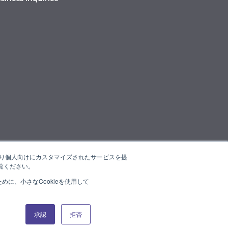
たより個人向けにカスタマイズされたサービスを提
覧ください。
に、小さなCookieを使用して
承認
拒否