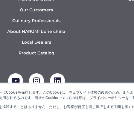
Our Customers
Culinary Professionals
About NARUMI bone china
Local Dealers
Product Catalog
Y
I
L
o
n
i
u
s
n
t
t
k
にCookieを保存します。このCookieは、ウェブサイト体験の改善のため、ま
用されるものです。当社のCookieについての詳細は、プライバシーポリシーをご
u
a
e
b
g
d
を追跡することはありません。ただし、お客様が何度も同じ選択をする手間を省くため
UMI” is a member of the Ishizuka Glass Group.
e
r
i
a
n
m
© 2022 NARUMI CORPORATION