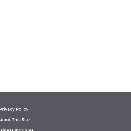
Privacy Policy
bout This Site
siness Inquiries