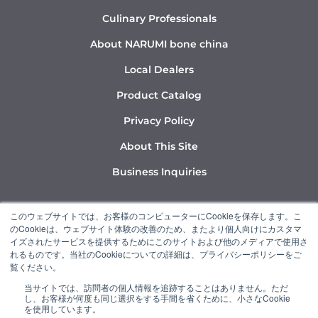
Culinary Professionals
About NARUMI bone china
Local Dealers
Product Catalog
Privacy Policy
About This Site
Business Inquiries
Y
I
L
このウェブサイトでは、お客様のコンピューターにCookieを保存します。こ
o
n
i
のCookieは、ウェブサイト体験の改善のため、またより個人向けにカスタマ
u
s
n
イズされたサービスを提供するためにこのサイトおよび他のメディアで使用さ
れるものです。当社のCookieについての詳細は、プライバシーポリシーをご
t
t
k
覧ください。
u
a
e
当サイトでは、訪問者の個人情報を追跡することはありません。ただ
b
g
d
し、お客様が何度も同じ選択をする手間を省くために、小さなCookie
“NARUMI” is a member of the Ishizuka Glass Group.
e
r
i
を使用しています。