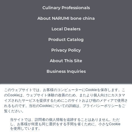
Culinary Professionals
About NARUMI bone china
Local Dealers
Product Catalog
Privacy Policy
About This Site
Business Inquiries
Y
I
L
このウェブサイトでは、お客様のコンピューターにCookieを保存します。こ
o
n
i
のCookieは、ウェブサイト体験の改善のため、またより個人向けにカスタマ
u
s
n
イズされたサービスを提供するためにこのサイトおよび他のメディアで使用さ
れるものです。当社のCookieについての詳細は、プライバシーポリシーをご
t
t
k
覧ください。
u
a
e
当サイトでは、訪問者の個人情報を追跡することはありません。ただ
b
g
d
し、お客様が何度も同じ選択をする手間を省くために、小さなCookie
“NARUMI” is a member of the Ishizuka Glass Group.
e
r
i
を使用しています。