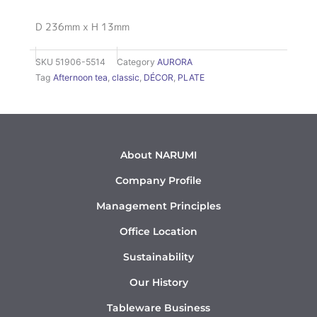
D 236mm x H 13mm
SKU
51906-5514
Category
AURORA
Tag
Afternoon tea
,
classic
,
DÉCOR
,
PLATE
About NARUMI
Company Profile
Management Principles
Office Location
Sustainability
Our History
Tableware Business