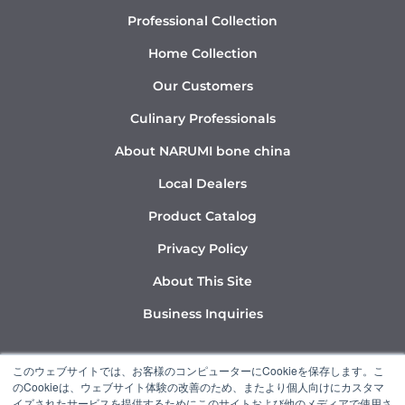
Professional Collection
Home Collection
Our Customers
Culinary Professionals
About NARUMI bone china
Local Dealers
Product Catalog
Privacy Policy
About This Site
Business Inquiries
Y
I
L
このウェブサイトでは、お客様のコンピューターにCookieを保存します。こ
o
n
i
のCookieは、ウェブサイト体験の改善のため、またより個人向けにカスタマ
u
s
n
イズされたサービスを提供するためにこのサイトおよび他のメディアで使用さ