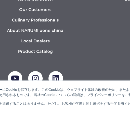
Our Customers
Culinary Professionals
About NARUMI bone china
Local Dealers
Product Catalog
Y
I
L
o
n
i
u
s
n
t
t
k
にCookieを保存します。このCookieは、ウェブサイト体験の改善のため、ま
用されるものです。当社のCookieについての詳細は、プライバシーポリシーをご
u
a
e
b
g
d
を追跡することはありません。ただし、お客様が何度も同じ選択をする手間を省くため
UMI” is a member of the Ishizuka Glass Group.
e
r
i
a
n
m
© 2022 NARUMI CORPORATION