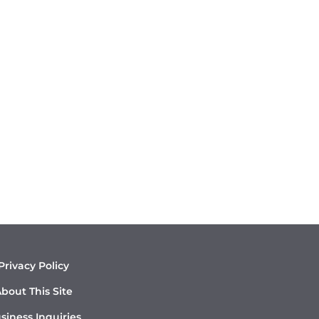
Privacy Policy
bout This Site
siness Inquiries