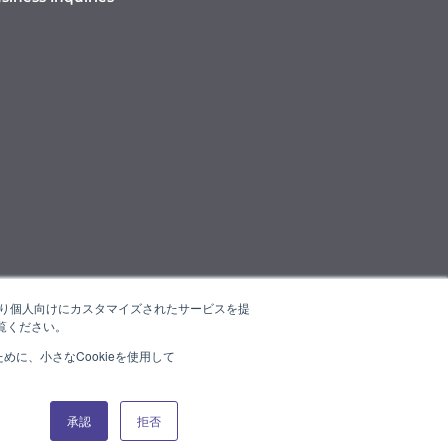
たより個人向けにカスタマイズされたサービスを提
覧ください。
に、小さなCookieを使用して
承認
拒否