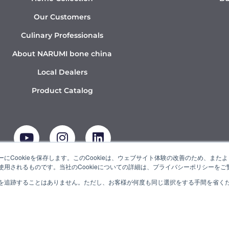
Our Customers
Culinary Professionals
About NARUMI bone china
Local Dealers
Product Catalog
Y
I
L
o
n
i
u
s
n
t
t
k
にCookieを保存します。このCookieは、ウェブサイト体験の改善のため、ま
用されるものです。当社のCookieについての詳細は、プライバシーポリシーをご
u
a
e
b
g
d
を追跡することはありません。ただし、お客様が何度も同じ選択をする手間を省くため
UMI” is a member of the Ishizuka Glass Group.
e
r
i
a
n
m
© 2022 NARUMI CORPORATION