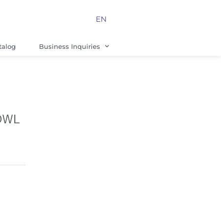
EN
talog
Business Inquiries
OWL