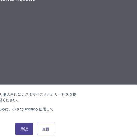
たより個人向けにカスタマイズされたサービスを提
覧ください。
に、小さなCookieを使用して
承認
拒否