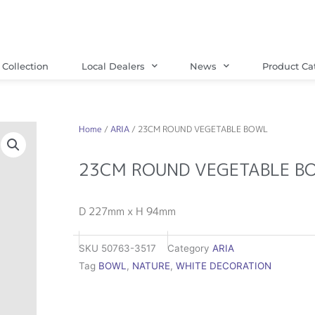
Collection
Local Dealers
News
Product Ca
Home
/
ARIA
/ 23CM ROUND VEGETABLE BOWL
23CM ROUND VEGETABLE B
D 227mm x H 94mm
SKU
50763-3517
Category
ARIA
Tag
BOWL
,
NATURE
,
WHITE DECORATION