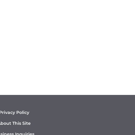
Privacy Policy
bout This Site
siness Inquiries