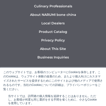
Culinary Professionals
About NARUMI bone china
Local Dealers
Product Catalog
Privacy Policy
About This Site
Business Inquiries
Y
I
L
このウェブサイトでは、お客様のコンピューターにCookieを保存します。こ
o
n
i
のCookieは、ウェブサイト体験の改善のため、またより個人向けにカスタマ
u
s
n
イズされたサービスを提供するためにこのサイトおよび他のメディアで使用さ
れるものです。当社のCookieについての詳細は、プライバシーポリシーをご
t
t
k
覧ください。
u
a
e
当サイトでは、訪問者の個人情報を追跡することはありません。ただ
b
g
d
し、お客様が何度も同じ選択をする手間を省くために、小さなCookie
“NARUMI” is a member of the Ishizuka Glass Group.
e
r
i
を使用しています。