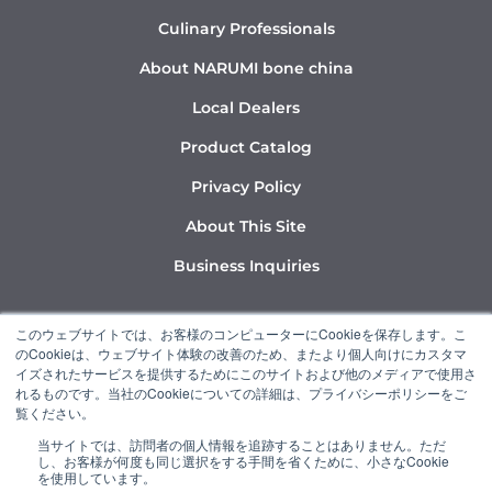
Culinary Professionals
About NARUMI bone china
Local Dealers
Product Catalog
Privacy Policy
About This Site
Business Inquiries
Y
I
L
このウェブサイトでは、お客様のコンピューターにCookieを保存します。こ
o
n
i
のCookieは、ウェブサイト体験の改善のため、またより個人向けにカスタマ
u
s
n
イズされたサービスを提供するためにこのサイトおよび他のメディアで使用さ
れるものです。当社のCookieについての詳細は、プライバシーポリシーをご
t
t
k
覧ください。
u
a
e
当サイトでは、訪問者の個人情報を追跡することはありません。ただ
b
g
d
し、お客様が何度も同じ選択をする手間を省くために、小さなCookie
“NARUMI” is a member of the Ishizuka Glass Group.
e
r
i
を使用しています。