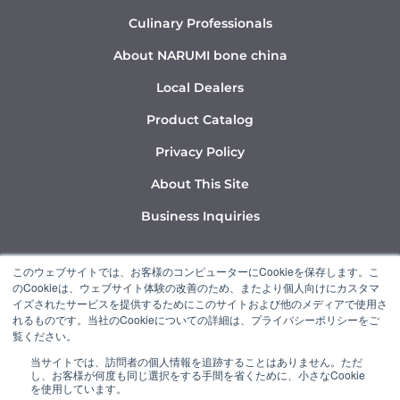
Culinary Professionals
About NARUMI bone china
Local Dealers
Product Catalog
Privacy Policy
About This Site
Business Inquiries
Y
I
L
このウェブサイトでは、お客様のコンピューターにCookieを保存します。こ
o
n
i
のCookieは、ウェブサイト体験の改善のため、またより個人向けにカスタマ
u
s
n
イズされたサービスを提供するためにこのサイトおよび他のメディアで使用さ
れるものです。当社のCookieについての詳細は、プライバシーポリシーをご
t
t
k
覧ください。
u
a
e
当サイトでは、訪問者の個人情報を追跡することはありません。ただ
b
g
d
し、お客様が何度も同じ選択をする手間を省くために、小さなCookie
“NARUMI” is a member of the Ishizuka Glass Group.
e
r
i
を使用しています。