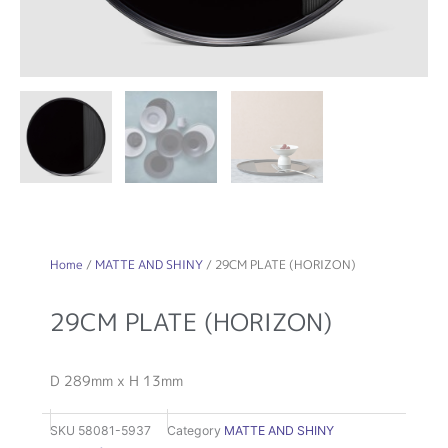
Home
/
MATTE AND SHINY
/ 29CM PLATE (HORIZON)
29CM PLATE (HORIZON)
D 289mm x H 13mm
SKU
58081-5937
Category
MATTE AND SHINY