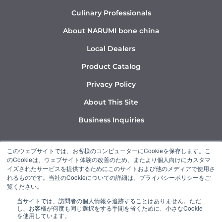
Culinary Professionals
About NARUMI bone china
Local Dealers
Product Catalog
Privacy Policy
About This Site
Business Inquiries
Y
I
L
このウェブサイトでは、お客様のコンピューターにCookieを保存します。こ
o
n
i
のCookieは、ウェブサイト体験の改善のため、またより個人向けにカスタマ
u
s
n
イズされたサービスを提供するためにこのサイトおよび他のメディアで使用さ
れるものです。当社のCookieについての詳細は、プライバシーポリシーをご
t
t
k
覧ください。
u
a
e
当サイトでは、訪問者の個人情報を追跡することはありません。ただ
b
g
d
し、お客様が何度も同じ選択をする手間を省くために、小さなCookie
“NARUMI” is a member of the Ishizuka Glass Group.
e
r
i
を使用しています。