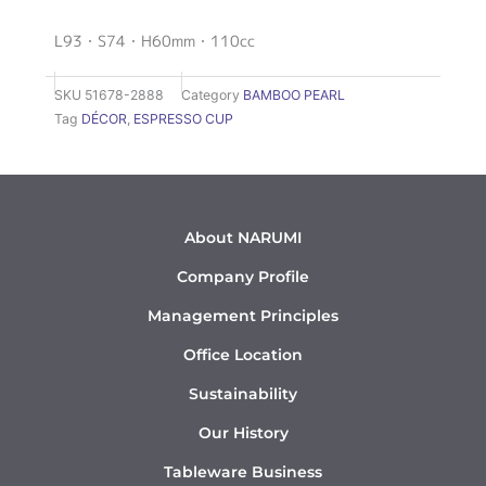
L93・S74・H60mm・110cc
SKU
51678-2888
Category
BAMBOO PEARL
Tag
DÉCOR
,
ESPRESSO CUP
About NARUMI
Company Profile
Management Principles
Office Location
Sustainability
Our History
Tableware Business