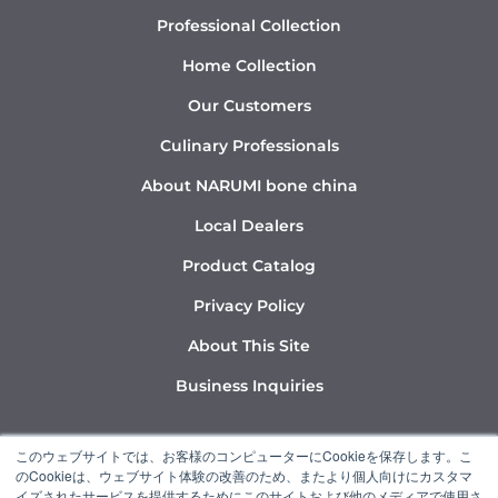
Professional Collection
Home Collection
Our Customers
Culinary Professionals
About NARUMI bone china
Local Dealers
Product Catalog
Privacy Policy
About This Site
Business Inquiries
Y
I
L
このウェブサイトでは、お客様のコンピューターにCookieを保存します。こ
o
n
i
のCookieは、ウェブサイト体験の改善のため、またより個人向けにカスタマ
u
s
n
イズされたサービスを提供するためにこのサイトおよび他のメディアで使用さ