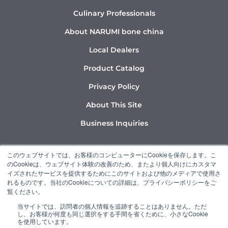
Culinary Professionals
About NARUMI bone china
Local Dealers
Product Catalog
Privacy Policy
About This Site
Business Inquiries
Y
I
L
このウェブサイトでは、お客様のコンピューターにCookieを保存します。こ
o
n
i
のCookieは、ウェブサイト体験の改善のため、またより個人向けにカスタマ
u
s
n
イズされたサービスを提供するためにこのサイトおよび他のメディアで使用さ
れるものです。当社のCookieについての詳細は、プライバシーポリシーをご
t
t
k
覧ください。
u
a
e
当サイトでは、訪問者の個人情報を追跡することはありません。ただ
b
g
d
し、お客様が何度も同じ選択をする手間を省くために、小さなCookie
“NARUMI” is a member of the Ishizuka Glass Group.
e
r
i
を使用しています。