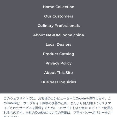
Home Collection
Our Customers
Culinary Professionals
About NARUMI bone china
Local Dealers
Product Catalog
Privacy Policy
About This Site
Business Inquiries
Y
I
L
このウェブサイトでは、お客様のコンピューターにCookieを保存します。こ
o
n
i
のCookieは、ウェブサイト体験の改善のため、またより個人向けにカスタマ
u
s
n
イズされたサービスを提供するためにこのサイトおよび他のメディアで使用さ
れるものです。当社のCookieについての詳細は、プライバシーポリシーをご
t
t
k
覧ください。