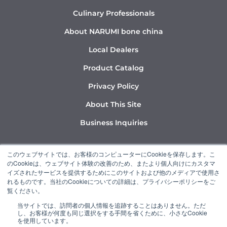
Culinary Professionals
About NARUMI bone china
Local Dealers
Product Catalog
Privacy Policy
About This Site
Business Inquiries
Y
I
L
このウェブサイトでは、お客様のコンピューターにCookieを保存します。こ
o
n
i
のCookieは、ウェブサイト体験の改善のため、またより個人向けにカスタマ
u
s
n
イズされたサービスを提供するためにこのサイトおよび他のメディアで使用さ
れるものです。当社のCookieについての詳細は、プライバシーポリシーをご
t
t
k
覧ください。
u
a
e
当サイトでは、訪問者の個人情報を追跡することはありません。ただ
b
g
d
し、お客様が何度も同じ選択をする手間を省くために、小さなCookie
“NARUMI” is a member of the Ishizuka Glass Group.
e
r
i
を使用しています。