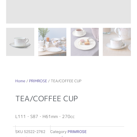
Home
/
PRIMROSE
/ TEA/COFFEE CUP
TEA/COFFEE CUP
L111・S87・H61mm・270cc
SKU
52522-2762
Category
PRIMROSE