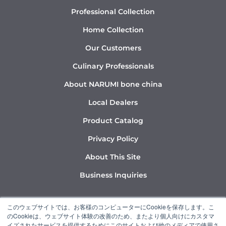
Professional Collection
Home Collection
Our Customers
Culinary Professionals
About NARUMI bone china
Local Dealers
Product Catalog
Privacy Policy
About This Site
Business Inquiries
Y
I
L
このウェブサイトでは、お客様のコンピューターにCookieを保存します。こ
o
n
i
のCookieは、ウェブサイト体験の改善のため、またより個人向けにカスタマ
u
s
n
イズされたサービスを提供するためにこのサイトおよび他のメディアで使用さ