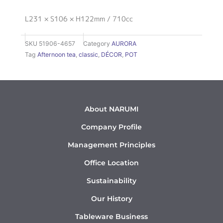
L231 × S106 × H122mm / 710cc
SKU
51906-4657
Category
AURORA
Tag
Afternoon tea
,
classic
,
DÉCOR
,
POT
About NARUMI
Company Profile
Management Principles
Office Location
Sustainability
Our History
Tableware Business