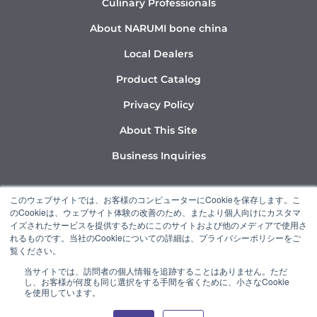
Culinary Professionals
About NARUMI bone china
Local Dealers
Product Catalog
Privacy Policy
About This Site
Business Inquiries
Y
I
L
このウェブサイトでは、お客様のコンピューターにCookieを保存します。こ
o
n
i
のCookieは、ウェブサイト体験の改善のため、またより個人向けにカスタマ
u
s
n
イズされたサービスを提供するためにこのサイトおよび他のメディアで使用さ
れるものです。当社のCookieについての詳細は、プライバシーポリシーをご
t
t
k
覧ください。
u
a
e
当サイトでは、訪問者の個人情報を追跡することはありません。ただ
b
g
d
し、お客様が何度も同じ選択をする手間を省くために、小さなCookie
“NARUMI” is a member of the Ishizuka Glass Group.
e
r
i
を使用しています。
a
n