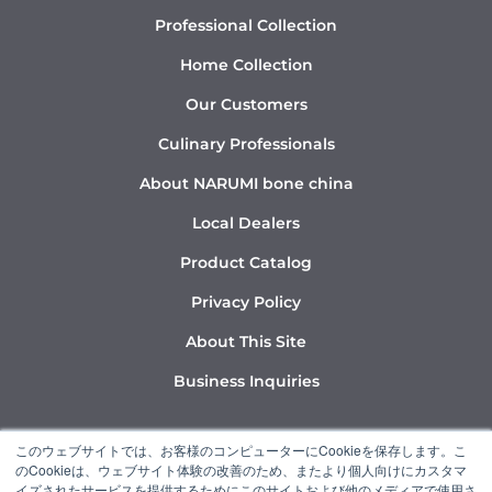
Professional Collection
Home Collection
Our Customers
Culinary Professionals
About NARUMI bone china
Local Dealers
Product Catalog
Privacy Policy
About This Site
Business Inquiries
Y
I
L
このウェブサイトでは、お客様のコンピューターにCookieを保存します。こ
o
n
i
のCookieは、ウェブサイト体験の改善のため、またより個人向けにカスタマ
u
s
n
イズされたサービスを提供するためにこのサイトおよび他のメディアで使用さ