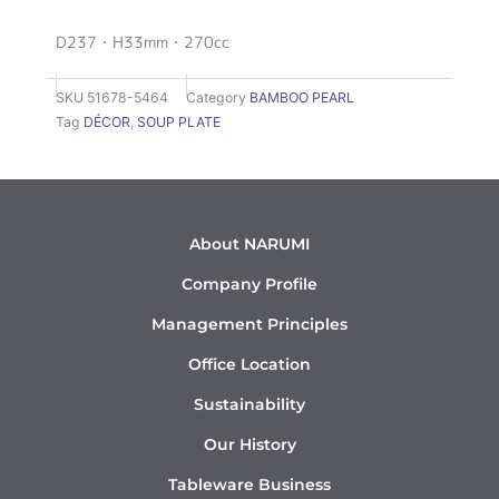
D237・H33mm・270cc
SKU
51678-5464
Category
BAMBOO PEARL
Tag
DÉCOR
,
SOUP PLATE
About NARUMI
Company Profile
Management Principles
Office Location
Sustainability
Our History
Tableware Business