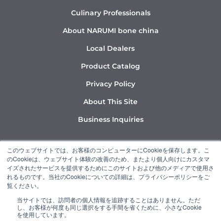
Culinary Professionals
About NARUMI bone china
Local Dealers
Product Catalog
Privacy Policy
About This Site
Business Inquiries
Y
I
L
このウェブサイトでは、お客様のコンピューターにCookieを保存します。こ
o
n
i
のCookieは、ウェブサイト体験の改善のため、またより個人向けにカスタマ
u
s
n
イズされたサービスを提供するためにこのサイトおよび他のメディアで使用さ
れるものです。当社のCookieについての詳細は、プライバシーポリシーをご
t
t
k
覧ください。
u
a
e
当サイトでは、訪問者の個人情報を追跡することはありません。ただ
b
g
d
し、お客様が何度も同じ選択をする手間を省くために、小さなCookie
“NARUMI” is a member of the Ishizuka Glass Group.
e
r
i
を使用しています。