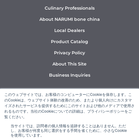
Culinary Professionals
About NARUMI bone china
Local Dealers
Product Catalog
Privacy Policy
About This Site
Business Inquiries
Y
I
L
このウェブサイトでは、お客様のコンピューターにCookieを保存します。こ
o
n
i
のCookieは、ウェブサイト体験の改善のため、またより個人向けにカスタマ
u
s
n
イズされたサービスを提供するためにこのサイトおよび他のメディアで使用さ
れるものです。当社のCookieについての詳細は、プライバシーポリシーをご
t
t
k
覧ください。
u
a
e
当サイトでは、訪問者の個人情報を追跡することはありません。ただ
b
g
d
し、お客様が何度も同じ選択をする手間を省くために、小さなCookie
“NARUMI” is a member of the Ishizuka Glass Group.
e
r
i
を使用しています。