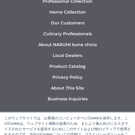
Professional Collection
Home Collection
Our Customers
Culinary Professionals
About NARUMI bone china
Local Dealers
Product Catalog
Privacy Policy
About This Site
Business Inquiries
Y
I
L
このウェブサイトでは、お客様のコンピューターにCookieを保存します。こ
o
n
i
のCookieは、ウェブサイト体験の改善のため、またより個人向けにカスタマ
u
s
n
イズされたサービスを提供するためにこのサイトおよび他のメディアで使用さ
れるものです。当社のCookieについての詳細は、プライバシーポリシーをご