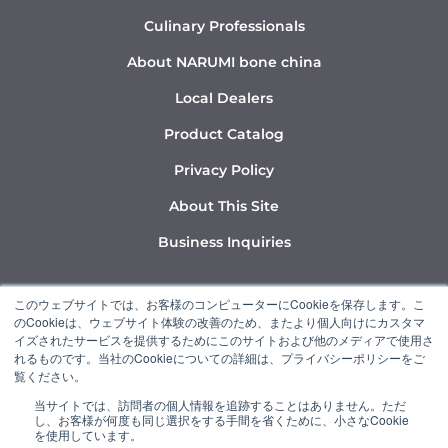
Culinary Professionals
About NARUMI bone china
Local Dealers
Product Catalog
Privacy Policy
About This Site
Business Inquiries
Y
I
L
このウェブサイトでは、お客様のコンピューターにCookieを保存します。こ
o
n
i
のCookieは、ウェブサイト体験の改善のため、またより個人向けにカスタマ
u
s
n
イズされたサービスを提供するためにこのサイトおよび他のメディアで使用さ
れるものです。当社のCookieについての詳細は、プライバシーポリシーをご
t
t
k
覧ください。
u
a
e
当サイトでは、訪問者の個人情報を追跡することはありません。ただ
b
g
d
し、お客様が何度も同じ選択をする手間を省くために、小さなCookie
“NARUMI” is a member of the Ishizuka Glass Group.
e
r
i
を使用しています。